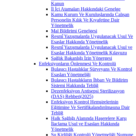
Kanun
İl İçi Atamaları Hakkındaki Genelge
Kamu Kurum Ve Kuruluşlarında Çalışan
Personelin Kılık Ve Kıyafetine Dair
Yönetmelik
Mal Bildirimi Genelgesi
Resmî Yazışmalarda Uygulanacak Usul Ve
Esaslar Hakkında Yönetmelik
Resmî Yazışmalarda Uygulanacak Usul ve
Esaslar Hakkında Yönetmelik Kılavuzu
Sağlık Bakanlığı İzin Yönergesi
Enfeksiyonların Önlenmesi Ve Kontrolü
Bulaşıcı Hastalıklar Sürveyans Ve Kontrol
Esasları Yönetmeliği
Bulaşıcı Hastalıkların İhbarı Ve Bildirim
Sistemi Hakkında Tebliğ
Dezenfeksiyon Antisepsi Sterilizasyon
(DAS) Rehberi(2025)
Enfeksiyon Kontrol Hemşirelerinin
Eğitimine Ve Sertifikalandırılmasına Dair
Tebliğ
Halk Sağlığı Alanında Haşerelere Karşı
İlaçlama Usul ve Esasları Hakkında
Yönetmelik
Su Kirliliği Kontrolü Yönetmeliği Numune