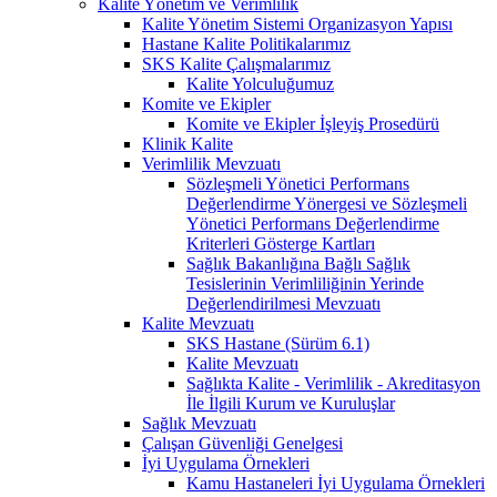
Kalite Yönetim ve Verimlilik
Kalite Yönetim Sistemi Organizasyon Yapısı
Hastane Kalite Politikalarımız
SKS Kalite Çalışmalarımız
Kalite Yolculuğumuz
Komite ve Ekipler
Komite ve Ekipler İşleyiş Prosedürü
Klinik Kalite
Verimlilik Mevzuatı
Sözleşmeli Yönetici Performans
Değerlendirme Yönergesi ve Sözleşmeli
Yönetici Performans Değerlendirme
Kriterleri Gösterge Kartları
Sağlık Bakanlığına Bağlı Sağlık
Tesislerinin Verimliliğinin Yerinde
Değerlendirilmesi Mevzuatı
Kalite Mevzuatı
SKS Hastane (Sürüm 6.1)
Kalite Mevzuatı
Sağlıkta Kalite - Verimlilik - Akreditasyon
İle İlgili Kurum ve Kuruluşlar
Sağlık Mevzuatı
Çalışan Güvenliği Genelgesi
İyi Uygulama Örnekleri
Kamu Hastaneleri İyi Uygulama Örnekleri