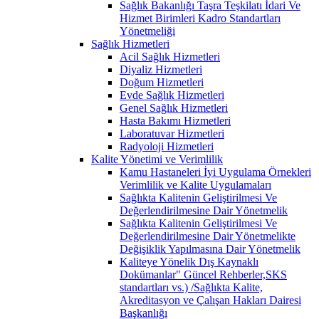
Sağlık Bakanlığı Taşra Teşkilatı İdari Ve
Hizmet Birimleri Kadro Standartları
Yönetmeliği
Sağlık Hizmetleri
Acil Sağlık Hizmetleri
Diyaliz Hizmetleri
Doğum Hizmetleri
Evde Sağlık Hizmetleri
Genel Sağlık Hizmetleri
Hasta Bakımı Hizmetleri
Laboratuvar Hizmetleri
Radyoloji Hizmetleri
Kalite Yönetimi ve Verimlilik
Kamu Hastaneleri İyi Uygulama Örnekleri
Verimlilik ve Kalite Uygulamaları
Sağlıkta Kalitenin Geliştirilmesi Ve
Değerlendirilmesine Dair Yönetmelik
Sağlıkta Kalitenin Geliştirilmesi Ve
Değerlendirilmesine Dair Yönetmelikte
Değişiklik Yapılmasına Dair Yönetmelik
Kaliteye Yönelik Dış Kaynaklı
Dokümanlar" Güncel Rehberler,SKS
standartları vs.) /Sağlıkta Kalite,
Akreditasyon ve Çalışan Hakları Dairesi
Başkanlığı