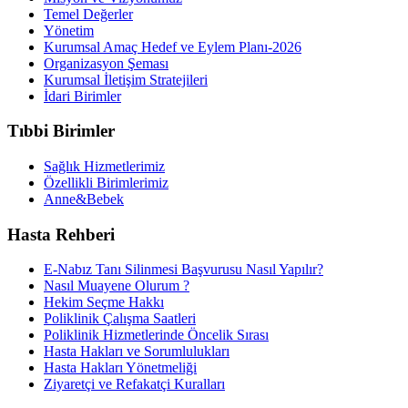
Temel Değerler
Yönetim
Kurumsal Amaç Hedef ve Eylem Planı-2026
Organizasyon Şeması
Kurumsal İletişim Stratejileri
İdari Birimler
Tıbbi Birimler
Sağlık Hizmetlerimiz
Özellikli Birimlerimiz
Anne&Bebek
Hasta Rehberi
E-Nabız Tanı Silinmesi Başvurusu Nasıl Yapılır?
Nasıl Muayene Olurum ?
Hekim Seçme Hakkı
Poliklinik Çalışma Saatleri
Poliklinik Hizmetlerinde Öncelik Sırası
Hasta Hakları ve Sorumlulukları
Hasta Hakları Yönetmeliği
Ziyaretçi ve Refakatçi Kuralları