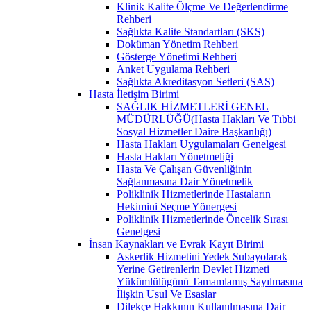
Klinik Kalite Ölçme Ve Değerlendirme
Rehberi
Sağlıkta Kalite Standartları (SKS)
Doküman Yönetim Rehberi
Gösterge Yönetimi Rehberi
Anket Uygulama Rehberi
Sağlıkta Akreditasyon Setleri (SAS)
Hasta İletişim Birimi
SAĞLIK HİZMETLERİ GENEL
MÜDÜRLÜĞÜ(Hasta Hakları Ve Tıbbi
Sosyal Hizmetler Daire Başkanlığı)
Hasta Hakları Uygulamaları Genelgesi
Hasta Hakları Yönetmeliği
Hasta Ve Çalışan Güvenliğinin
Sağlanmasına Dair Yönetmelik
Poliklinik Hizmetlerinde Hastaların
Hekimini Seçme Yönergesi
Poliklinik Hizmetlerinde Öncelik Sırası
Genelgesi
İnsan Kaynakları ve Evrak Kayıt Birimi
Askerlik Hizmetini Yedek Subayolarak
Yerine Getirenlerin Devlet Hizmeti
Yükümlülügünü Tamamlamış Sayılmasına
İlişkin Usul Ve Esaslar
Dilekçe Hakkının Kullanılmasına Dair