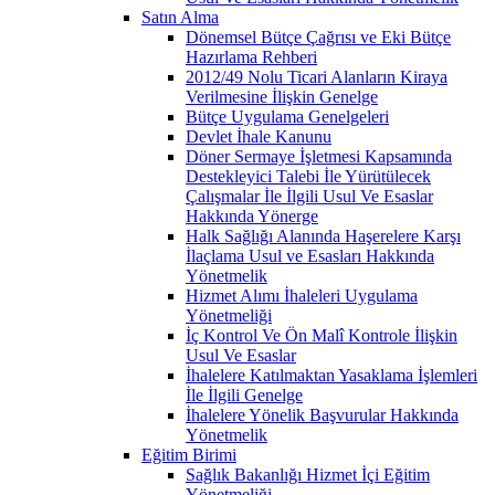
Satın Alma
Dönemsel Bütçe Çağrısı ve Eki Bütçe
Hazırlama Rehberi
2012/49 Nolu Ticari Alanların Kiraya
Verilmesine İlişkin Genelge
Bütçe Uygulama Genelgeleri
Devlet İhale Kanunu
Döner Sermaye İşletmesi Kapsamında
Destekleyici Talebi İle Yürütülecek
Çalışmalar İle İlgili Usul Ve Esaslar
Hakkında Yönerge
Halk Sağlığı Alanında Haşerelere Karşı
İlaçlama Usul ve Esasları Hakkında
Yönetmelik
Hizmet Alımı İhaleleri Uygulama
Yönetmeliği
İç Kontrol Ve Ön Malî Kontrole İlişkin
Usul Ve Esaslar
İhalelere Katılmaktan Yasaklama İşlemleri
İle İlgili Genelge
İhalelere Yönelik Başvurular Hakkında
Yönetmelik
Eğitim Birimi
Sağlık Bakanlığı Hizmet İçi Eğitim
Yönetmeliği