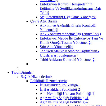
Enfeksiyon Kontrol Hemşirelerinin
Eğitimine Ve Sertifikalandırılmasına Dair
Tebliğ
Staj Seferbirliği Uygulama Yönergesi
Çevre Atık Birimi
Atık Pil ve Akümülatörlerin Kontrolü
Yönetmeliği
Atık Yönetimi Yönetmeliği(Tehlikeli vs.)
Enfeksiyöz Madde İle Enfeksiyöz Tanı Ve
Klinik Örneği Taşıma Yönetmeliği
Sıfır Atık Yönetmeliği
Tehlikeli Mal ve Kombine Taşımacılık -
Uluslararası Sözleşmeler
Tıbbi Atıkların Kontrolü Yönetmeliği
Tıbbi Birimler
Sağlık Hizmetlerimiz
Poliklinik Hizmetlerimiz
İç Hastalıkları Polikliniği-1
İç Hastalıkları Polikliniği-2
Aile Hekimliği Uzmanı Polikliniği-1
Ağız ve Diş Sağlığı Polikliniği-1
Ağız ve Diş Sağlığı Polikliniği-2