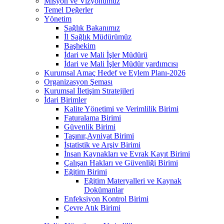
Misyon ve Vizyonumuz
Temel Değerler
Yönetim
Sağlık Bakanımız
İl Sağlık Müdürümüz
Başhekim
İdari ve Mali İşler Müdürü
İdari ve Mali İşler Müdür yardımcısı
Kurumsal Amaç Hedef ve Eylem Planı-2026
Organizasyon Şeması
Kurumsal İletişim Stratejileri
İdari Birimler
Kalite Yönetimi ve Verimlilik Birimi
Faturalama Birimi
Güvenlik Birimi
Taşınır,Ayniyat Birimi
İstatistik ve Arşiv Birimi
İnsan Kaynakları ve Evrak Kayıt Birimi
Çalışan Hakları ve Güvenliği Birimi
Eğitim Birimi
Eğitim Materyalleri ve Kaynak
Dokümanlar
Enfeksiyon Kontrol Birimi
Çevre Atık Birimi