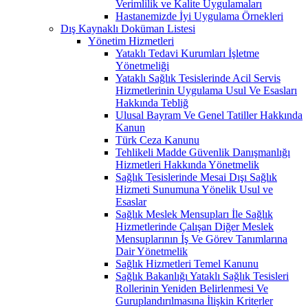
Verimlilik ve Kalite Uygulamaları
Hastanemizde İyi Uygulama Örnekleri
Dış Kaynaklı Doküman Listesi
Yönetim Hizmetleri
Yataklı Tedavi Kurumları İşletme
Yönetmeliği
Yataklı Sağlık Tesislerinde Acil Servis
Hizmetlerinin Uygulama Usul Ve Esasları
Hakkında Tebliğ
Ulusal Bayram Ve Genel Tatiller Hakkında
Kanun
Türk Ceza Kanunu
Tehlikeli Madde Güvenlik Danışmanlığı
Hizmetleri Hakkında Yönetmelik
Sağlık Tesislerinde Mesai Dışı Sağlık
Hizmeti Sunumuna Yönelik Usul ve
Esaslar
Sağlık Meslek Mensupları İle Sağlık
Hizmetlerinde Çalışan Diğer Meslek
Mensuplarının İş Ve Görev Tanımlarına
Dair Yönetmelik
Sağlık Hizmetleri Temel Kanunu
Sağlık Bakanlığı Yataklı Sağlık Tesisleri
Rollerinin Yeniden Belirlenmesi Ve
Guruplandırılmasına İlişkin Kriterler