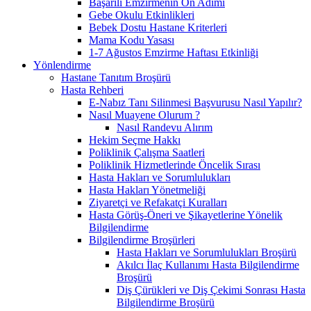
Başarılı Emzirmenin On Adımı
Gebe Okulu Etkinlikleri
Bebek Dostu Hastane Kriterleri
Mama Kodu Yasası
1-7 Ağustos Emzirme Haftası Etkinliği
Yönlendirme
Hastane Tanıtım Broşürü
Hasta Rehberi
E-Nabız Tanı Silinmesi Başvurusu Nasıl Yapılır?
Nasıl Muayene Olurum ?
Nasıl Randevu Alırım
Hekim Seçme Hakkı
Poliklinik Çalışma Saatleri
Poliklinik Hizmetlerinde Öncelik Sırası
Hasta Hakları ve Sorumlulukları
Hasta Hakları Yönetmeliği
Ziyaretçi ve Refakatçi Kuralları
Hasta Görüş-Öneri ve Şikayetlerine Yönelik
Bilgilendirme
Bilgilendirme Broşürleri
Hasta Hakları ve Sorumlulukları Broşürü
Akılcı İlaç Kullanımı Hasta Bilgilendirme
Broşürü
Diş Çürükleri ve Diş Çekimi Sonrası Hasta
Bilgilendirme Broşürü