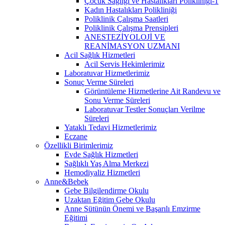
Çocuk Sağlığı ve Hastalıkları Polikliniği-1
Kadın Hastalıkları Polikliniği
Poliklinik Çalışma Saatleri
Poliklinik Çalışma Prensipleri
ANESTEZİYOLOJİ VE
REANİMASYON UZMANI
Acil Sağlık Hizmetleri
Acil Servis Hekimlerimiz
Laboratuvar Hizmetlerimiz
Sonuç Verme Süreleri
Görüntüleme Hizmetlerine Ait Randevu ve
Sonu Verme Süreleri
Laboratuvar Testler Sonuçları Verilme
Süreleri
Yataklı Tedavi Hizmetlerimiz
Eczane
Özellikli Birimlerimiz
Evde Sağlık Hizmetleri
Sağlıklı Yaş Alma Merkezi
Hemodiyaliz Hizmetleri
Anne&Bebek
Gebe Bilgilendirme Okulu
Uzaktan Eğitim Gebe Okulu
Anne Sütünün Önemi ve Başarılı Emzirme
Eğitimi