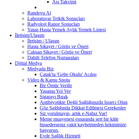
Aşı Takvimi
Randevu Al
Laboratuvar Tetkik Sonuçları
Radyoloji Rapor Sonuçları
Yatan Hasta Yemek Aylık Yemek Listesi
İletişim/Ulaşım
İletişim / Ulaşım
Hasta Şikayet / Görüş ve Öneri
Çalışan Şikayet / Görüş ve Öneri
Dahili Telefon Numaraları
Dijital Medya
Medyada Biz
Çatak'ta 'Gebe Okulu' Açılışı
Video & Kamu Spotu
Bir Ömür Verilir
Yaşama Yol Ver
Sigarayı Bırak
Antibiyotikte Değil Sağlığınızda Israrcı Olun
Göz Sağlığında Dikkat Edilmesi Gerekenler
Siz yorulmayın, artık e-Nabız Var!
Meme muayenesi esnasında sert bir kitle
hissederseniz vakit kaybetmeden hekiminize
başvurun.
Evde Sağlık Hizmeti