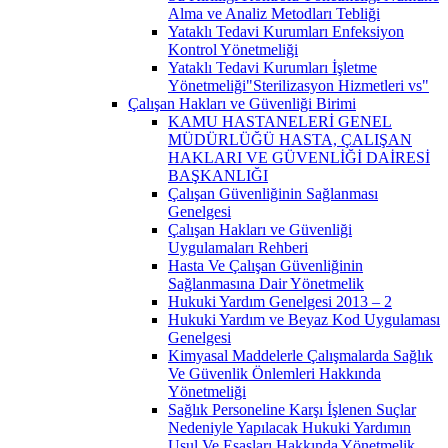
Alma ve Analiz Metodları Tebliği
Yataklı Tedavi Kurumları Enfeksiyon
Kontrol Yönetmeliği
Yataklı Tedavi Kurumları İşletme
Yönetmeliği"Sterilizasyon Hizmetleri vs"
Çalışan Hakları ve Güvenliği Birimi
KAMU HASTANELERİ GENEL
MÜDÜRLÜĞÜ HASTA, ÇALIŞAN
HAKLARI VE GÜVENLİĞİ DAİRESİ
BAŞKANLIĞI
Çalışan Güvenliğinin Sağlanması
Genelgesi
Çalışan Hakları ve Güvenliği
Uygulamaları Rehberi
Hasta Ve Çalışan Güvenliğinin
Sağlanmasına Dair Yönetmelik
Hukuki Yardım Genelgesi 2013 – 2
Hukuki Yardım ve Beyaz Kod Uygulaması
Genelgesi
Kimyasal Maddelerle Çalışmalarda Sağlık
Ve Güvenlik Önlemleri Hakkında
Yönetmeliği
Sağlık Personeline Karşı İşlenen Suçlar
Nedeniyle Yapılacak Hukuki Yardımın
Usul Ve Esasları Hakkında Yönetmelik